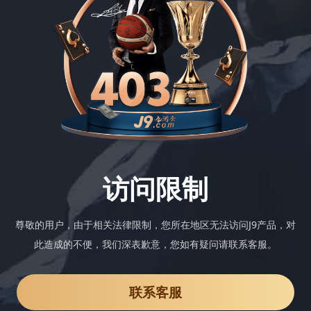
访问限制
尊敬的用户，由于相关法律限制，您所在地区无法访问J9产品，对
此造成的不便，我们深表歉意，您如有疑问请联系客服。
联系客服