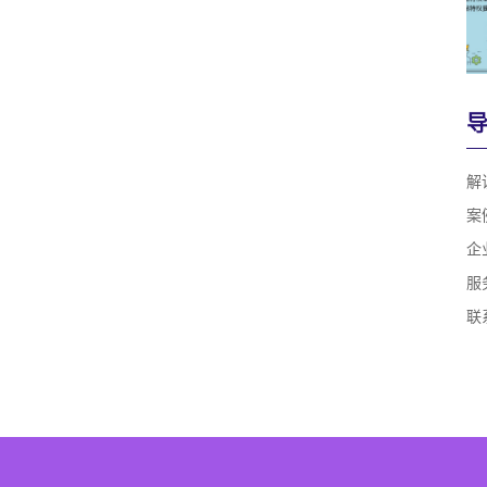
解
案
企
服
联