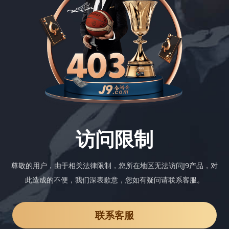
访问限制
尊敬的用户，由于相关法律限制，您所在地区无法访问J9产品，对
此造成的不便，我们深表歉意，您如有疑问请联系客服。
联系客服