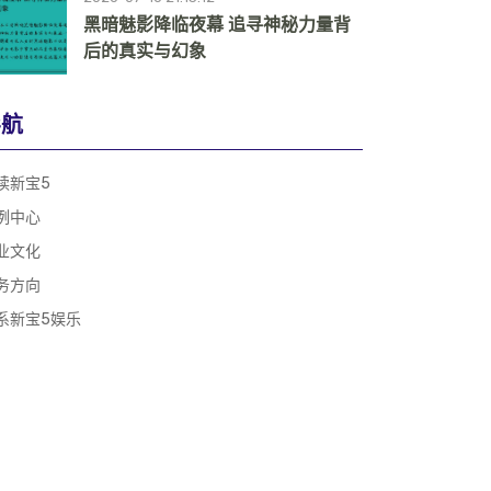
黑暗魅影降临夜幕 追寻神秘力量背
后的真实与幻象
导航
读新宝5
例中心
业文化
务方向
系新宝5娱乐