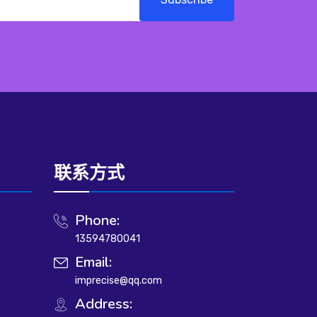
联系方式
Phone:
13594780041
Email:
imprecise@qq.com
Address: