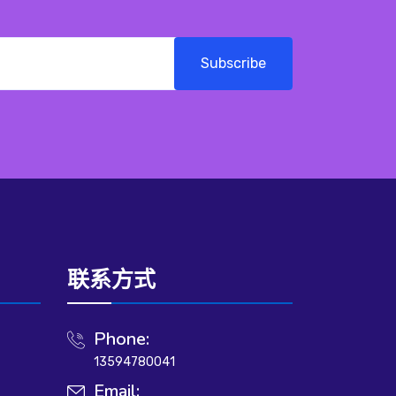
Subscribe
联系方式
Phone:
13594780041
Email: